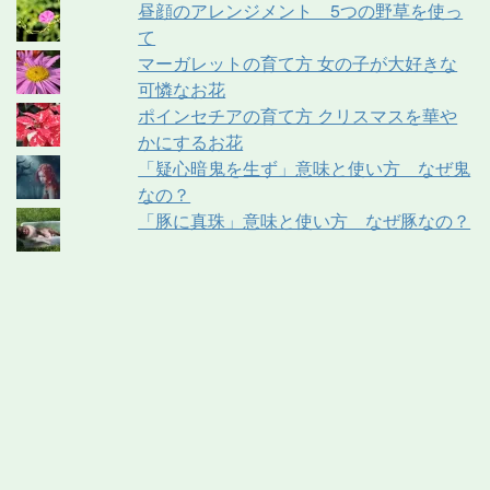
昼顔のアレンジメント 5つの野草を使っ
て
マーガレットの育て方 女の子が大好きな
可憐なお花
ポインセチアの育て方 クリスマスを華や
かにするお花
「疑心暗鬼を生ず」意味と使い方 なぜ鬼
なの？
「豚に真珠」意味と使い方 なぜ豚なの？