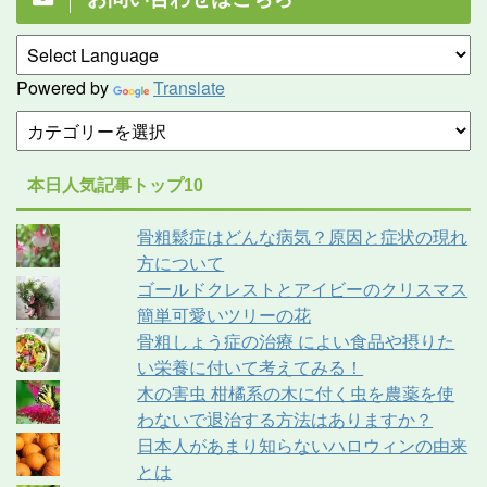
Powered by
Translate
本日人気記事トップ10
骨粗鬆症はどんな病気？原因と症状の現れ
方について
ゴールドクレストとアイビーのクリスマス
簡単可愛いツリーの花
骨粗しょう症の治療 によい食品や摂りた
い栄養に付いて考えてみる！
木の害虫 柑橘系の木に付く虫を農薬を使
わないで退治する方法はありますか？
日本人があまり知らないハロウィンの由来
とは