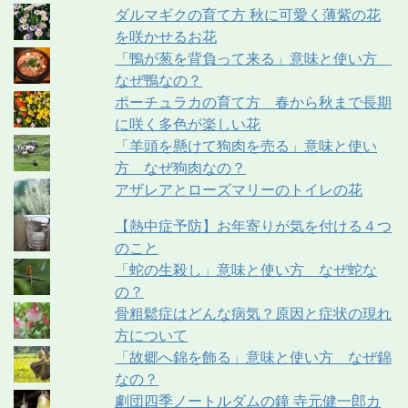
ダルマギクの育て方 秋に可愛く薄紫の花
を咲かせるお花
「鴨が葱を背負って来る」意味と使い方
なぜ鴨なの？
ポーチュラカの育て方 春から秋まで長期
に咲く多色が楽しい花
「羊頭を懸けて狗肉を売る」意味と使い
方 なぜ狗肉なの？
アザレアとローズマリーのトイレの花
【熱中症予防】お年寄りが気を付ける４つ
のこと
「蛇の生殺し」意味と使い方 なぜ蛇な
の？
骨粗鬆症はどんな病気？原因と症状の現れ
方について
「故郷へ錦を飾る」意味と使い方 なぜ錦
なの？
劇団四季ノートルダムの鐘 寺元健一郎カ