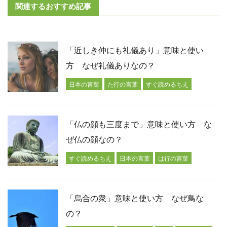
関連するおすすめ記事
「近しき仲にも礼儀あり」意味と使い
方 なぜ礼儀ありなの？
日本の言葉
た行の言葉
すぐ読めるちえ
「仏の顔も三度まで」意味と使い方 な
ぜ仏の顔なの？
すぐ読めるちえ
日本の言葉
は行の言葉
「烏合の衆」意味と使い方 なぜ鳥な
の？