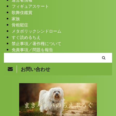
フィギュアスケート
歌舞伎鑑賞
家族
骨粗鬆症
メタボリックシンドローム
すぐ読めるちえ
禁止事項／著作権について
免責事項／問題を報告
お問い合わせ
Copyright© まきバッパのちえぶろぐ , 2026 All Rights
Reserved.