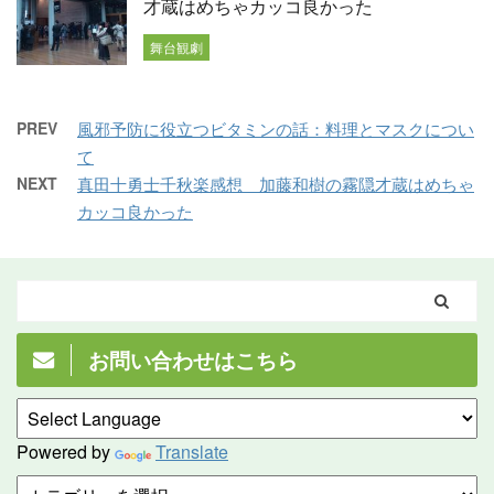
才蔵はめちゃカッコ良かった
舞台観劇
PREV
風邪予防に役立つビタミンの話：料理とマスクについ
て
NEXT
真田十勇士千秋楽感想 加藤和樹の霧隠才蔵はめちゃ
カッコ良かった
お問い合わせはこちら
Powered by
Translate