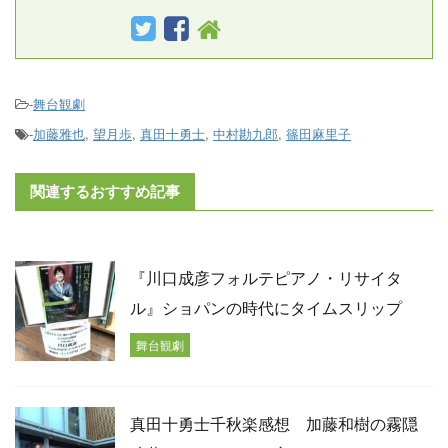
-
舞台観劇
-
加藤雅也
,
望月歩
,
真田十勇士
,
中村勘九郎
,
篠田麻里子
関連するおすすめ記事
『川口成彦フォルテピアノ・リサイタ
ル』ショパンの時代にタイムスリップ
舞台観劇
真田十勇士千秋楽感想 加藤和樹の霧隠