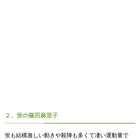
２、蛍の篠田麻里子
蛍も結構激しい動きや殺陣も多くて凄い運動量で