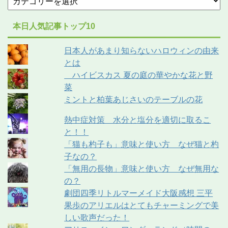
本日人気記事トップ10
日本人があまり知らないハロウィンの由来
とは
ハイビスカス 夏の庭の華やかな花と野
菜
ミントと柏葉あじさいのテーブルの花
熱中症対策 水分と塩分を適切に取るこ
と！！
「猫も杓子も」意味と使い方 なぜ猫と杓
子なの？
「無用の長物」意味と使い方 なぜ無用な
の？
劇団四季リトルマーメイド大阪感想 三平
果歩のアリエルはとてもチャーミングで美
しい歌声だった！