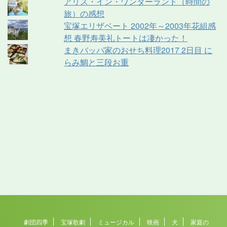
アリス・イン・ワンダーランド（時間の
旅）の感想
宝塚エリザベート 2002年～2003年花組感
想 春野寿美礼トートは凄かった！
まきバッパ家のおせち料理2017 2日目 に
らみ鯛と三段お重
劇団四季
宝塚歌劇
ミュージカル
映画
犬
家庭の