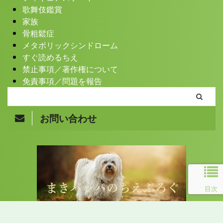
歌舞伎鑑賞
家族
骨粗鬆症
メタボリックシンドローム
すぐ読めるちえ
禁止事項／著作権について
免責事項／問題を報告
お問い合わせ
Copyright© まきバッパのちえぶろぐ , 2026 All Rights
目次
Reserved.