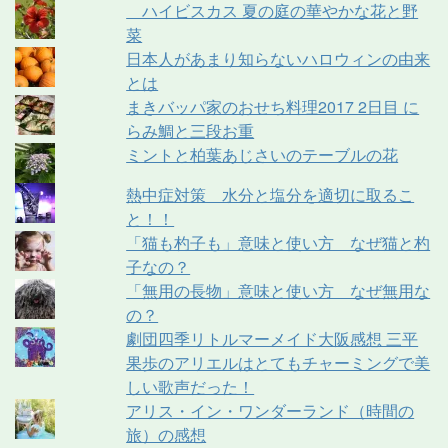
ハイビスカス 夏の庭の華やかな花と野
菜
日本人があまり知らないハロウィンの由来
とは
まきバッパ家のおせち料理2017 2日目 に
らみ鯛と三段お重
ミントと柏葉あじさいのテーブルの花
熱中症対策 水分と塩分を適切に取るこ
と！！
「猫も杓子も」意味と使い方 なぜ猫と杓
子なの？
「無用の長物」意味と使い方 なぜ無用な
の？
劇団四季リトルマーメイド大阪感想 三平
果歩のアリエルはとてもチャーミングで美
しい歌声だった！
アリス・イン・ワンダーランド（時間の
旅）の感想