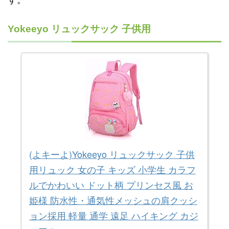
Yokeeyo リュックサック 子供用
(よキーよ)Yokeeyo リュックサック 子供
用リュック 女の子 キッズ 小学生 カラフ
ルでかわいい ドット柄 プリンセス風 お
姫様 防水性・通気性メッシュの肩クッシ
ョン採用 軽量 通学 遠足 ハイキング カジ