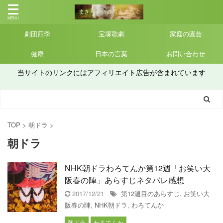
劇団四季
宝塚歌劇
家庭の園芸
健康
日本の言葉
お問い合わせ
当サイトのリンクにはアフィリエイト広告が含まれています
TOP
>
朝ドラ
>
朝ドラ
NHK朝ドラわろてんか第12週「お笑い大
阪春の陣」あらすじネタバレ感想
2017/12/21
第12週目のあらすじ
,
お笑い大
阪春の陣
,
NHK朝ドラ
,
わろてんか
朝ドラ
わろてんか