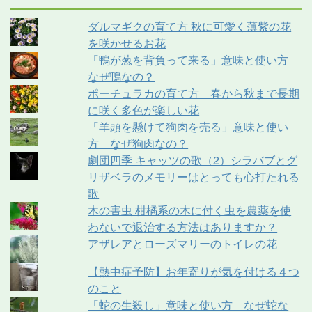
ダルマギクの育て方 秋に可愛く薄紫の花
を咲かせるお花
「鴨が葱を背負って来る」意味と使い方
なぜ鴨なの？
ポーチュラカの育て方 春から秋まで長期
に咲く多色が楽しい花
「羊頭を懸けて狗肉を売る」意味と使い
方 なぜ狗肉なの？
劇団四季 キャッツの歌（2）シラバブとグ
リザベラのメモリーはとっても心打たれる
歌
木の害虫 柑橘系の木に付く虫を農薬を使
わないで退治する方法はありますか？
アザレアとローズマリーのトイレの花
【熱中症予防】お年寄りが気を付ける４つ
のこと
「蛇の生殺し」意味と使い方 なぜ蛇な