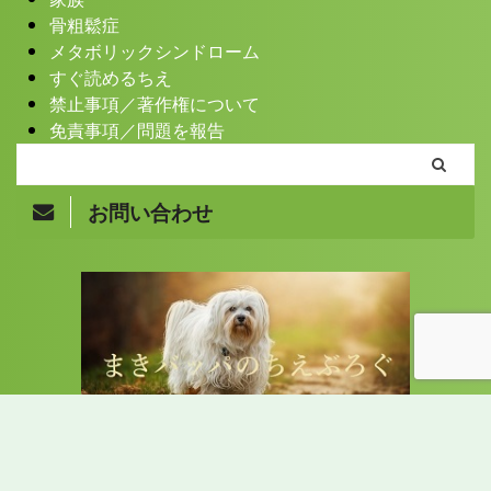
骨粗鬆症
メタボリックシンドローム
すぐ読めるちえ
禁止事項／著作権について
免責事項／問題を報告
お問い合わせ
Copyright© まきバッパのちえぶろぐ , 2026 All Rights
Reserved.
70オーバーのスーパーおばあちゃんまきバッパがこれまで培った色んな知恵
を書くブログ