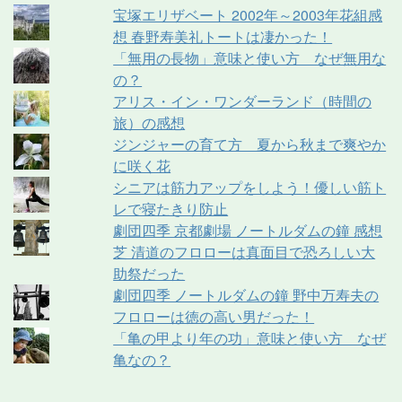
宝塚エリザベート 2002年～2003年花組感
想 春野寿美礼トートは凄かった！
「無用の長物」意味と使い方 なぜ無用な
の？
アリス・イン・ワンダーランド（時間の
旅）の感想
ジンジャーの育て方 夏から秋まで爽やか
に咲く花
シニアは筋力アップをしよう！優しい筋ト
レで寝たきり防止
劇団四季 京都劇場 ノートルダムの鐘 感想
芝 清道のフロローは真面目で恐ろしい大
助祭だった
劇団四季 ノートルダムの鐘 野中万寿夫の
フロローは徳の高い男だった！
「亀の甲より年の功」意味と使い方 なぜ
亀なの？