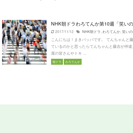
NHK朝ドラわろてんか第10週「笑い
2017/11/12
NHK朝ドラ
,
わろてんか
,
笑いの
こんにちは！まきバッパです。 てんちゃんと
ているのかと思ったらてんちゃんと藤吉が仲違
屋の皆さんやトキ ...
朝ドラ
わろてんか