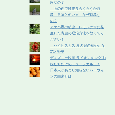
豚なの？
「あの声で蜥蜴食らうらうか時
鳥」意味と使い方 なぜ時鳥な
の？
アゲハ蝶の幼虫 レモンの木に発
生した青虫の退治方法を教えてく
ださい！
ハイビスカス 夏の庭の華やかな
花と野菜
ディズニー映画 ライオンキング 動
物たちだけのミュージカル！！
日本人があまり知らないハロウィ
ンの由来とは