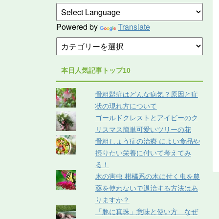
Powered by
Translate
本日人気記事トップ10
骨粗鬆症はどんな病気？原因と症
状の現れ方について
ゴールドクレストとアイビーのク
リスマス簡単可愛いツリーの花
骨粗しょう症の治療 によい食品や
摂りたい栄養に付いて考えてみ
る！
木の害虫 柑橘系の木に付く虫を農
薬を使わないで退治する方法はあ
りますか？
「豚に真珠」意味と使い方 なぜ