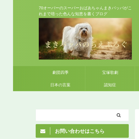
70オーバーのスーパーおばあちゃんまきバッパがこ
れまで培った色んな知恵を書くブログ
劇団四季
宝塚歌劇
日本の言葉
認知症
お問い合わせはこちら