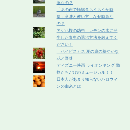
豚なの？
「あの声で蜥蜴食らうらうか時
鳥」意味と使い方 なぜ時鳥な
の？
アゲハ蝶の幼虫 レモンの木に発
生した青虫の退治方法を教えてく
ださい！
ハイビスカス 夏の庭の華やかな
花と野菜
ディズニー映画 ライオンキング 動
物たちだけのミュージカル！！
日本人があまり知らないハロウィ
ンの由来とは