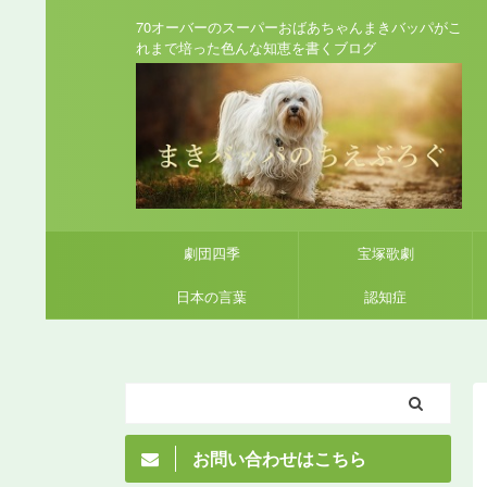
70オーバーのスーパーおばあちゃんまきバッパがこ
れまで培った色んな知恵を書くブログ
劇団四季
宝塚歌劇
日本の言葉
認知症
お問い合わせはこちら