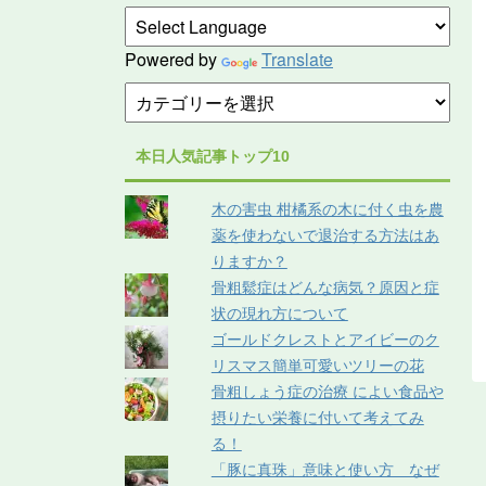
Powered by
Translate
本日人気記事トップ10
木の害虫 柑橘系の木に付く虫を農
薬を使わないで退治する方法はあ
りますか？
骨粗鬆症はどんな病気？原因と症
状の現れ方について
ゴールドクレストとアイビーのク
リスマス簡単可愛いツリーの花
骨粗しょう症の治療 によい食品や
摂りたい栄養に付いて考えてみ
る！
「豚に真珠」意味と使い方 なぜ