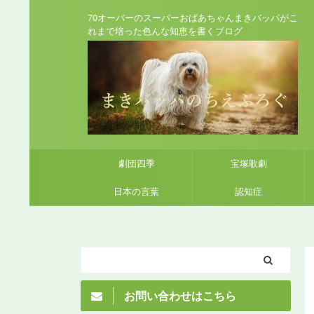
70オーバーのスーパーおばあちゃんまきバッパがこ
れまで培った色んな知恵を書くブログ
劇団四季
宝塚歌劇
日本の言葉
認知症
お問い合わせはこちら