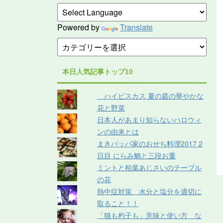
Powered by
Translate
本日人気記事トップ10
ハイビスカス 夏の庭の華やかな
花と野菜
日本人があまり知らないハロウィ
ンの由来とは
まきバッパ家のおせち料理2017 2
日目 にらみ鯛と三段お重
ミントと柏葉あじさいのテーブル
の花
熱中症対策 水分と塩分を適切に
取ること！！
「猫も杓子も」意味と使い方 な