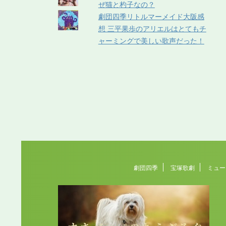
ぜ猫と杓子なの？
劇団四季リトルマーメイド大阪感
想 三平果歩のアリエルはとてもチ
ャーミングで美しい歌声だった！
劇団四季
宝塚歌劇
ミュー