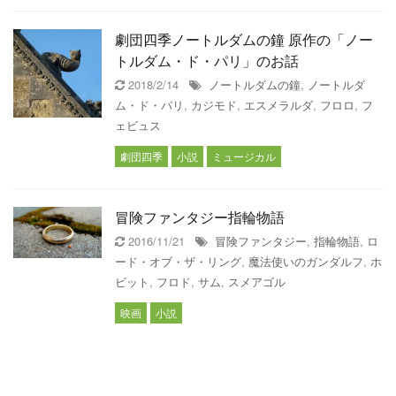
劇団四季ノートルダムの鐘 原作の「ノー
トルダム・ド・パリ」のお話
2018/2/14
ノートルダムの鐘
,
ノートルダ
ム・ド・パリ
,
カジモド
,
エスメラルダ
,
フロロ
,
フ
ェビュス
劇団四季
小説
ミュージカル
冒険ファンタジー指輪物語
2016/11/21
冒険ファンタジー
,
指輪物語
,
ロ
ード・オブ・ザ・リング
,
魔法使いのガンダルフ
,
ホ
ビット
,
フロド
,
サム
,
スメアゴル
映画
小説