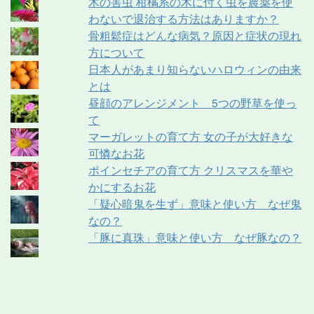
木の害虫 柑橘系の木に付く虫を農薬を使
わないで退治する方法はありますか？
骨粗鬆症はどんな病気？原因と症状の現れ
方について
日本人があまり知らないハロウィンの由来
とは
昼顔のアレンジメント 5つの野草を使っ
て
マーガレットの育て方 女の子が大好きな
可憐なお花
ポインセチアの育て方 クリスマスを華や
かにするお花
「疑心暗鬼を生ず」意味と使い方 なぜ鬼
なの？
「豚に真珠」意味と使い方 なぜ豚なの？