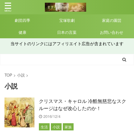
劇団四季
宝塚歌劇
家庭の園芸
健康
日本の言葉
お問い合わせ
当サイトのリンクにはアフィリエイト広告が含まれています
TOP
>
小説
>
小説
クリスマス・キャロル 冷酷無慈悲なスク
ルージはなぜ改心したのか！
2016/12/4
生活
小説
家族