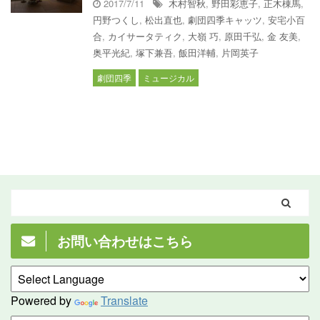
2017/7/11
木村智秋
,
野田彩恵子
,
正木棟馬
,
円野つくし
,
松出直也
,
劇団四季キャッツ
,
安宅小百
合
,
カイサータティク
,
大嶺 巧
,
原田千弘
,
金 友美
,
奥平光紀
,
塚下兼吾
,
飯田洋輔
,
片岡英子
劇団四季
ミュージカル
お問い合わせはこちら
Powered by
Translate