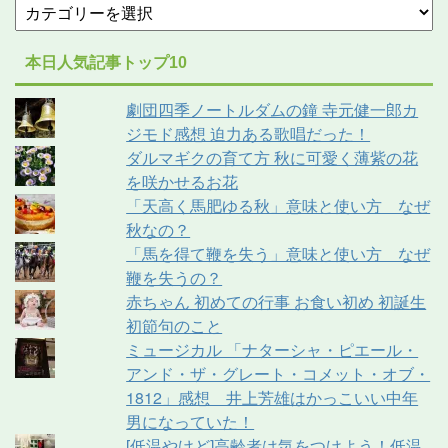
本日人気記事トップ10
劇団四季ノートルダムの鐘 寺元健一郎カ
ジモド感想 迫力ある歌唱だった！
ダルマギクの育て方 秋に可愛く薄紫の花
を咲かせるお花
「天高く馬肥ゆる秋」意味と使い方 なぜ
秋なの？
「馬を得て鞭を失う」意味と使い方 なぜ
鞭を失うの？
赤ちゃん 初めての行事 お食い初め 初誕生
初節句のこと
ミュージカル 「ナターシャ・ピエール・
アンド・ザ・グレート・コメット・オブ・
1812」感想 井上芳雄はかっこいい中年
男になっていた！
[低温やけど]高齢者は気をつけよう！低温