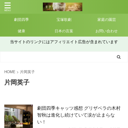
劇団四季
宝塚歌劇
家庭の園芸
健康
日本の言葉
お問い合わせ
当サイトのリンクにはアフィリエイト広告が含まれています
HOME
>
片岡英子
片岡英子
劇団四季キャッツ感想 グリザベラの木村
智秋は進化し続けていて涙が止まらな
い！