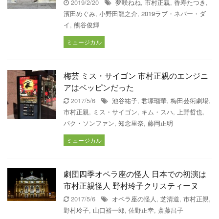
2019/2/20
夢咲ねね
,
市村正親
,
香寿たつき
,
濱田めぐみ
,
小野田龍之介
,
2019ラブ・ネバー・ダ
イ
,
熊谷俊輝
ミュージカル
梅芸 ミス・サイゴン 市村正親のエンジニ
アはベッピンだった
2017/5/6
池谷祐子
,
君塚瑠華
,
梅田芸術劇場
,
市村正親
,
ミス・サイゴン
,
キム・スハ
,
上野哲也
,
パク・ソンファン
,
知念里奈
,
藤岡正明
ミュージカル
劇団四季オペラ座の怪人 日本での初演は
市村正親怪人 野村玲子クリスティーヌ
2017/5/6
オペラ座の怪人
,
芝清道
,
市村正親
,
野村玲子
,
山口裕一郎
,
佐野正幸
,
斎藤昌子