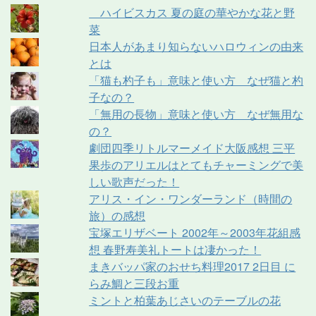
ハイビスカス 夏の庭の華やかな花と野
菜
日本人があまり知らないハロウィンの由来
とは
「猫も杓子も」意味と使い方 なぜ猫と杓
子なの？
「無用の長物」意味と使い方 なぜ無用な
の？
劇団四季リトルマーメイド大阪感想 三平
果歩のアリエルはとてもチャーミングで美
しい歌声だった！
アリス・イン・ワンダーランド（時間の
旅）の感想
宝塚エリザベート 2002年～2003年花組感
想 春野寿美礼トートは凄かった！
まきバッパ家のおせち料理2017 2日目 に
らみ鯛と三段お重
ミントと柏葉あじさいのテーブルの花