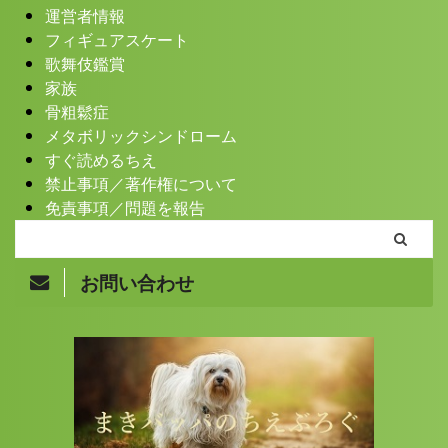
運営者情報
フィギュアスケート
歌舞伎鑑賞
家族
骨粗鬆症
メタボリックシンドローム
すぐ読めるちえ
禁止事項／著作権について
免責事項／問題を報告
お問い合わせ
Copyright© まきバッパのちえぶろぐ , 2026 All Rights
Reserved.