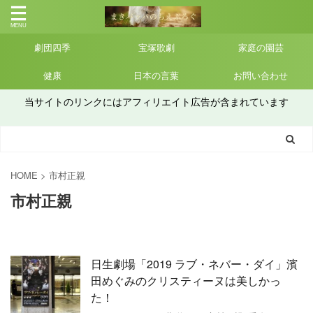
劇団四季
宝塚歌劇
家庭の園芸
健康
日本の言葉
お問い合わせ
当サイトのリンクにはアフィリエイト広告が含まれています
HOME
>
市村正親
市村正親
日生劇場「2019 ラブ・ネバー・ダイ」濱
田めぐみのクリスティーヌは美しかっ
た！