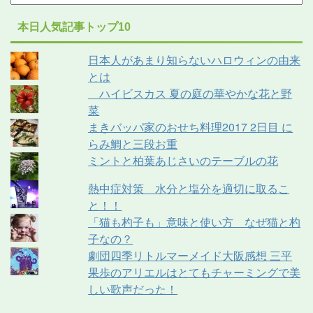
本日人気記事トップ10
日本人があまり知らないハロウィンの由来
とは
ハイビスカス 夏の庭の華やかな花と野
菜
まきバッパ家のおせち料理2017 2日目 に
らみ鯛と三段お重
ミントと柏葉あじさいのテーブルの花
熱中症対策 水分と塩分を適切に取るこ
と！！
「猫も杓子も」意味と使い方 なぜ猫と杓
子なの？
劇団四季リトルマーメイド大阪感想 三平
果歩のアリエルはとてもチャーミングで美
しい歌声だった！