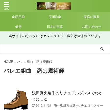
劇団四季
宝塚歌劇
家庭の園芸
健康
日本の言葉
お問い合わせ
当サイトのリンクにはアフィリエイト広告が含まれています
HOME
>
バレエ組曲 恋は魔術師
バレエ組曲 恋は魔術師
浅田真央選手のリチュアルダンスでわか
ったこと
2016/11/21
浅田真央選手
,
チェロ・スイー