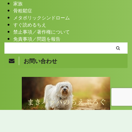
家族
骨粗鬆症
メタボリックシンドローム
すぐ読めるちえ
禁止事項／著作権について
免責事項／問題を報告
お問い合わせ
Copyright© まきバッパのちえぶろぐ , 2026 All Rights
Reserved.
70オーバーのスーパーおばあちゃんまきバッパがこれまで培った色んな知恵
を書くブログ