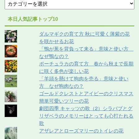
本日人気記事トップ10
ダルマギクの育て方 秋に可愛く薄紫の花
を咲かせるお花
「鴨が葱を背負って来る」意味と使い方
なぜ鴨なの？
ポーチュラカの育て方 春から秋まで長期
に咲く多色が楽しい花
「羊頭を懸けて狗肉を売る」意味と使い
方 なぜ狗肉なの？
ゴールドクレストとアイビーのクリスマス
簡単可愛いツリーの花
劇団四季 キャッツの歌（2）シラバブとグ
リザベラのメモリーはとっても心打たれる
歌
アザレアとローズマリーのトイレの花