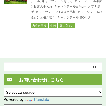
テール
,
キャッツテール育て方
,
キャッツテール季節
と日常の手入れ
,
キャッツテール日当たりと置き場
所
,
キャッツテール水やりと肥料
,
キャッツテール植
え付けと植え替え
,
キャッツテール増やし方
家庭の園芸
生活
花の育て方
お問い合わせはこちら
Powered by
Translate