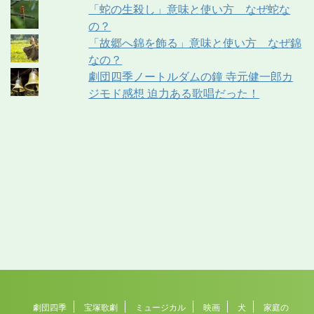
「蛇の生殺し」意味と使い方 なぜ蛇な
の？
「故郷へ錦を飾る」意味と使い方 なぜ錦
なの？
劇団四季ノートルダムの鐘 寺元健一郎カ
ジモド感想 迫力ある歌唱だった！
劇団四季
宝塚歌劇
ミュージカル
映画
犬
家庭の