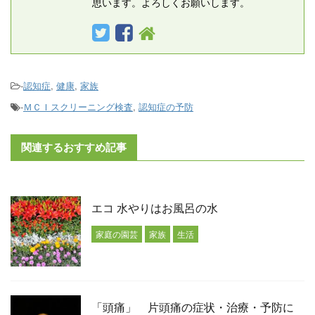
思います。よろしくお願いします。
-
認知症
,
健康
,
家族
-
ＭＣＩスクリーニング検査
,
認知症の予防
関連するおすすめ記事
エコ 水やりはお風呂の水
家庭の園芸
家族
生活
「頭痛」 片頭痛の症状・治療・予防に