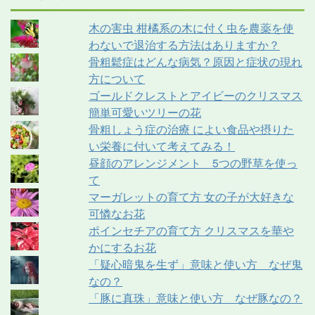
木の害虫 柑橘系の木に付く虫を農薬を使
わないで退治する方法はありますか？
骨粗鬆症はどんな病気？原因と症状の現れ
方について
ゴールドクレストとアイビーのクリスマス
簡単可愛いツリーの花
骨粗しょう症の治療 によい食品や摂りた
い栄養に付いて考えてみる！
昼顔のアレンジメント 5つの野草を使っ
て
マーガレットの育て方 女の子が大好きな
可憐なお花
ポインセチアの育て方 クリスマスを華や
かにするお花
「疑心暗鬼を生ず」意味と使い方 なぜ鬼
なの？
「豚に真珠」意味と使い方 なぜ豚なの？