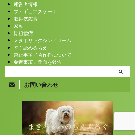
運営者情報
フィギュアスケート
歌舞伎鑑賞
家族
骨粗鬆症
メタボリックシンドローム
すぐ読めるちえ
禁止事項／著作権について
免責事項／問題を報告
お問い合わせ
Copyright© まきバッパのちえぶろぐ , 2026 All Rights
Reserved.