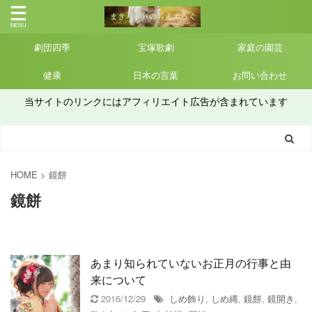
劇団四季
宝塚歌劇
家庭の園芸
健康
日本の言葉
お問い合わせ
当サイトのリンクにはアフィリエイト広告が含まれています
HOME
>
鏡餅
鏡餅
あまり知られていないお正月の行事と由
来について
2016/12/29
しめ飾り
,
しめ縄
,
鏡餅
,
鏡開き
,