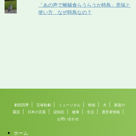
「あの声で蜥蜴食らうらうか時鳥」意味と
使い方 なぜ時鳥なの？
劇団四季
宝塚歌劇
ミュージカル
映画
犬
家庭の
園芸
日本の言葉
認知症
健康
生活
運営者情報
お問い合わせ
ホーム