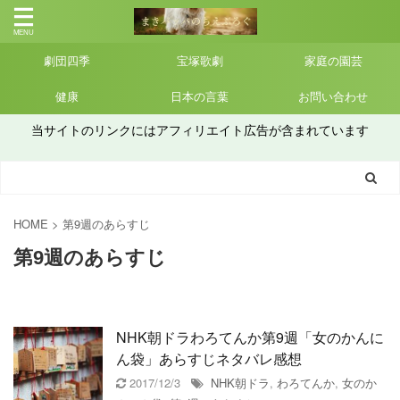
劇団四季
宝塚歌劇
家庭の園芸
健康
日本の言葉
お問い合わせ
当サイトのリンクにはアフィリエイト広告が含まれています
HOME
>
第9週のあらすじ
第9週のあらすじ
NHK朝ドラわろてんか第9週「女のかんに
ん袋」あらすじネタバレ感想
2017/12/3
NHK朝ドラ
,
わろてんか
,
女のか