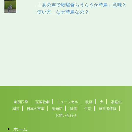
「あの声で蜥蜴食らうらうか時鳥」意味と
使い方 なぜ時鳥なの？
劇団四季
宝塚歌劇
ミュージカル
映画
犬
家庭の
園芸
日本の言葉
認知症
健康
生活
運営者情報
お問い合わせ
ホーム