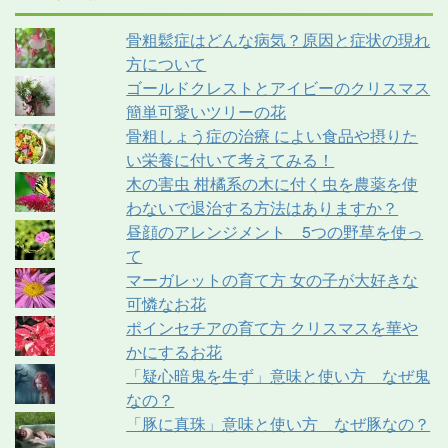
骨粗鬆症はどんな病気？原因と症状の現れ
方について
ゴールドクレストとアイビーのクリスマス
簡単可愛いツリーの花
骨粗しょう症の治療 によい食品や摂りた
い栄養に付いて考えてみる！
木の害虫 柑橘系の木に付く虫を農薬を使
わないで退治する方法はありますか？
昼顔のアレンジメント 5つの野草を使っ
て
マーガレットの育て方 女の子が大好きな
可憐なお花
ポインセチアの育て方 クリスマスを華や
かにするお花
「疑心暗鬼を生ず」意味と使い方 なぜ鬼
なの？
「豚に真珠」意味と使い方 なぜ豚なの？