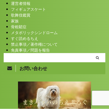
運営者情報
フィギュアスケート
歌舞伎鑑賞
家族
骨粗鬆症
メタボリックシンドローム
すぐ読めるちえ
禁止事項／著作権について
免責事項／問題を報告
お問い合わせ
Copyright© まきバッパのちえぶろぐ , 2026 All Rights
Reserved.