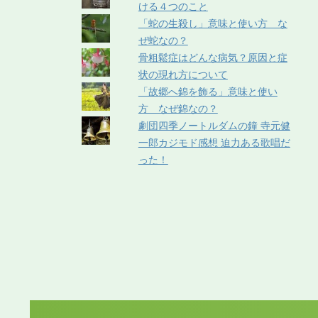
ける４つのこと
「蛇の生殺し」意味と使い方 な
ぜ蛇なの？
骨粗鬆症はどんな病気？原因と症
状の現れ方について
「故郷へ錦を飾る」意味と使い
方 なぜ錦なの？
劇団四季ノートルダムの鐘 寺元健
一郎カジモド感想 迫力ある歌唱だ
った！