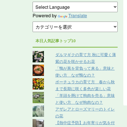
Powered by
Translate
本日人気記事トップ10
ダルマギクの育て方 秋に可愛く薄
紫の花を咲かせるお花
「鴨が葱を背負って来る」意味と
使い方 なぜ鴨なの？
ポーチュラカの育て方 春から秋
まで長期に咲く多色が楽しい花
「羊頭を懸けて狗肉を売る」意味
と使い方 なぜ狗肉なの？
アザレアとローズマリーのトイレ
の花
【熱中症予防】お年寄りが気を付