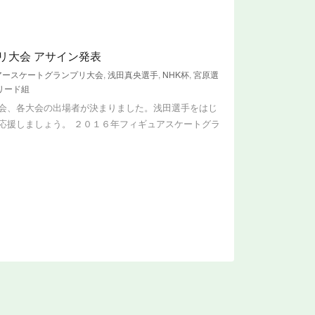
リ大会 アサイン発表
アースケートグランプリ大会
,
浅田真央選手
,
NHK杯
,
宮原選
リード組
会、各大会の出場者が決まりました。浅田選手をはじ
応援しましょう。 ２０１６年フィギュアスケートグラ