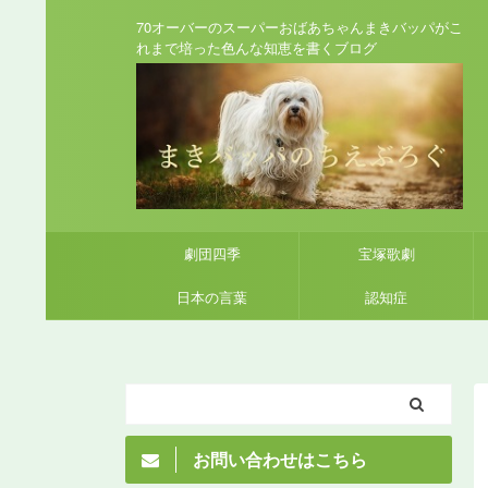
70オーバーのスーパーおばあちゃんまきバッパがこ
れまで培った色んな知恵を書くブログ
劇団四季
宝塚歌劇
日本の言葉
認知症
お問い合わせはこちら