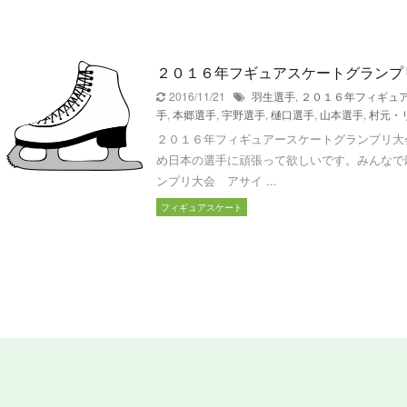
２０１６年フギュアスケートグランプ
2016/11/21
羽生選手
,
２０１６年フィギュ
手
,
本郷選手
,
宇野選手
,
樋口選手
,
山本選手
,
村元・
２０１６年フィギュアースケートグランプリ大
め日本の選手に頑張って欲しいです。みんなで
ンプリ大会 アサイ ...
フィギュアスケート