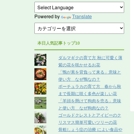
Powered by
Translate
本日人気記事トップ10
ダルマギクの育て方 秋に可愛く薄
紫の花を咲かせるお花
「鴨が葱を背負って来る」意味と
使い方 なぜ鴨なの？
ポーチュラカの育て方 春から秋
まで長期に咲く多色が楽しい花
「羊頭を懸けて狗肉を売る」意味
と使い方 なぜ狗肉なの？
ゴールドクレストとアイビーのク
リスマス簡単可愛いツリーの花
骨粗しょう症の治療 によい食品や