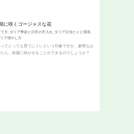
期に咲くゴージャスな花
育て方
,
ダリア季節と日常の手入れ
,
ダリア日当たりと環境
,
リア増やし方
花ってとっても育てにくいという印象ですが、豪華なお
したら、綺麗に咲かせることができるのでしょうか？