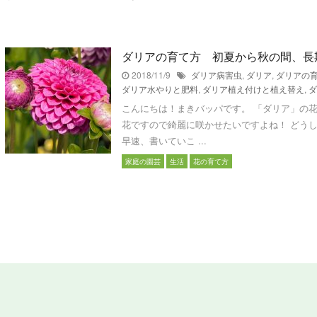
ダリアの育て方 初夏から秋の間、長
2018/11/9
ダリア病害虫
,
ダリア
,
ダリアの
ダリア水やりと肥料
,
ダリア植え付けと植え替え
,
ダ
こんにちは！まきバッパです。 「ダリア」の
花ですので綺麗に咲かせたいですよね！ どう
早速、書いていこ ...
家庭の園芸
生活
花の育て方