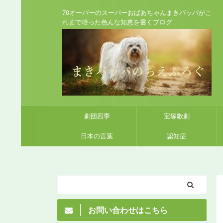
70オーバーのスーパーおばあちゃんまきバッパがこ
れまで培った色んな知恵を書くブログ
劇団四季
宝塚歌劇
日本の言葉
認知症
お問い合わせはこちら