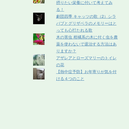
摂りたい栄養に付いて考えてみ
る！
劇団四季 キャッツの歌（2）シラ
バブとグリザベラのメモリーはと
っても心打たれる歌
木の害虫 柑橘系の木に付く虫を農
薬を使わないで退治する方法はあ
りますか？
アザレアとローズマリーのトイレ
の花
【熱中症予防】お年寄りが気を付
ける４つのこと