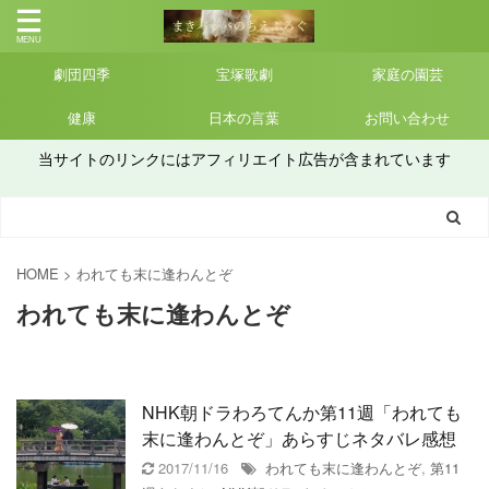
劇団四季
宝塚歌劇
家庭の園芸
健康
日本の言葉
お問い合わせ
当サイトのリンクにはアフィリエイト広告が含まれています
HOME
>
われても末に逢わんとぞ
われても末に逢わんとぞ
NHK朝ドラわろてんか第11週「われても
末に逢わんとぞ」あらすじネタバレ感想
2017/11/16
われても末に逢わんとぞ
,
第11