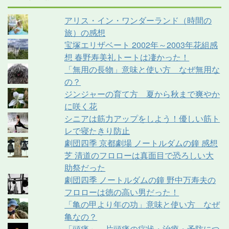
アリス・イン・ワンダーランド（時間の
旅）の感想
宝塚エリザベート 2002年～2003年花組感
想 春野寿美礼トートは凄かった！
「無用の長物」意味と使い方 なぜ無用な
の？
ジンジャーの育て方 夏から秋まで爽やか
に咲く花
シニアは筋力アップをしよう！優しい筋ト
レで寝たきり防止
劇団四季 京都劇場 ノートルダムの鐘 感想
芝 清道のフロローは真面目で恐ろしい大
助祭だった
劇団四季 ノートルダムの鐘 野中万寿夫の
フロローは徳の高い男だった！
「亀の甲より年の功」意味と使い方 なぜ
亀なの？
「頭痛」 片頭痛の症状・治療・予防につ