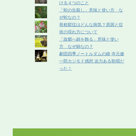
ける４つのこと
「蛇の生殺し」意味と使い方 な
ぜ蛇なの？
骨粗鬆症はどんな病気？原因と症
状の現れ方について
「故郷へ錦を飾る」意味と使い
方 なぜ錦なの？
劇団四季ノートルダムの鐘 寺元健
一郎カジモド感想 迫力ある歌唱だ
った！