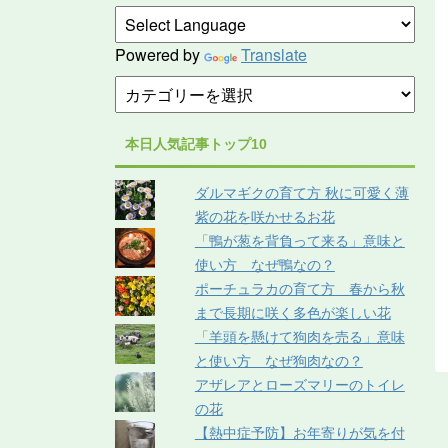
Powered by
Translate
本日人気記事トップ10
ダルマギクの育て方 秋に可愛く薄
紫の花を咲かせるお花
「鴨が葱を背負って来る」意味と
使い方 なぜ鴨なの？
ポーチュラカの育て方 春から秋
まで長期に咲く多色が楽しい花
「羊頭を懸けて狗肉を売る」意味
と使い方 なぜ狗肉なの？
アザレアとローズマリーのトイレ
の花
【熱中症予防】お年寄りが気を付