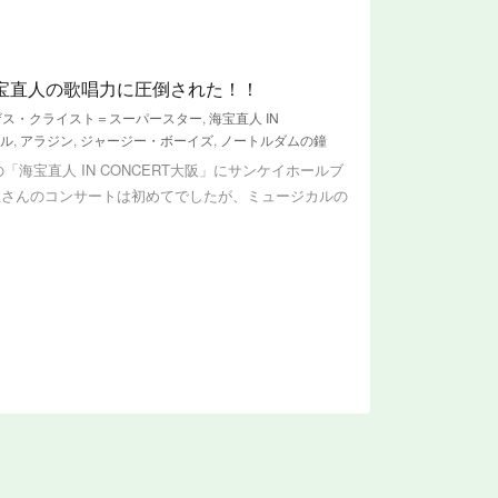
想 海宝直人の歌唱力に圧倒された！！
ザス・クライスト＝スーパースター
,
海宝直人 IN
ル
,
アラジン
,
ジャージー・ボーイズ
,
ノートルダムの鐘
「海宝直人 IN CONCERT大阪」にサンケイホールブ
宝さんのコンサートは初めてでしたが、ミュージカルの