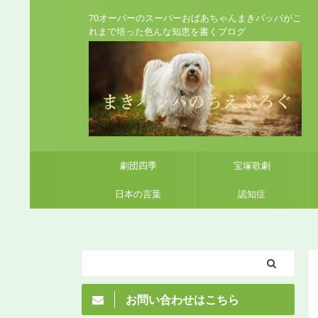
70オーバーのスーパーおばあちゃんまきバッパがこ
れまで培った色んな知恵を書くブログ
劇団四季
宝塚歌劇
日本の言葉
認知症
お問い合わせはこちら