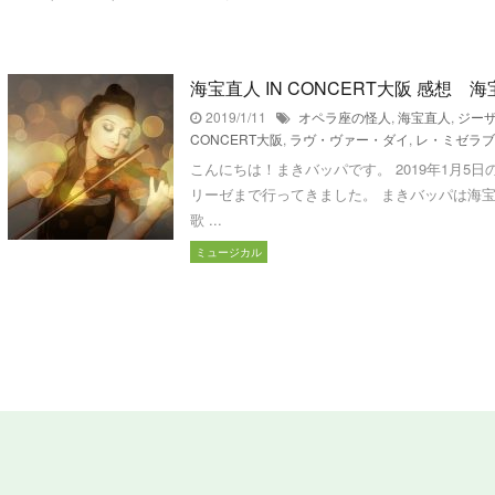
海宝直人 IN CONCERT大阪 感
2019/1/11
オペラ座の怪人
,
海宝直人
,
ジー
CONCERT大阪
,
ラヴ・ヴァー・ダイ
,
レ・ミゼラブ
こんにちは！まきバッパです。 2019年1月5日の
リーゼまで行ってきました。 まきバッパは海
歌 ...
ミュージカル