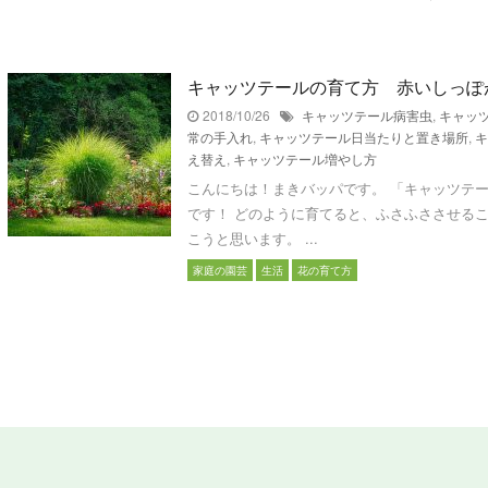
キャッツテールの育て方 赤いしっぽ
2018/10/26
キャッツテール病害虫
,
キャッ
常の手入れ
,
キャッツテール日当たりと置き場所
,
キ
え替え
,
キャッツテール増やし方
こんにちは！まきバッパです。 「キャッツテ
です！ どのように育てると、ふさふささせる
こうと思います。 ...
家庭の園芸
生活
花の育て方