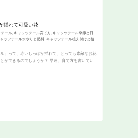
が揺れて可愛い花
ツテール
,
キャッツテール育て方
,
キャッツテール季節と日
ャッツテール水やりと肥料
,
キャッツテール植え付けと植
ール」って、赤いしっぽが揺れて、とっても素敵なお花
ことができるのでしょうか？ 早速、育て方を書いてい