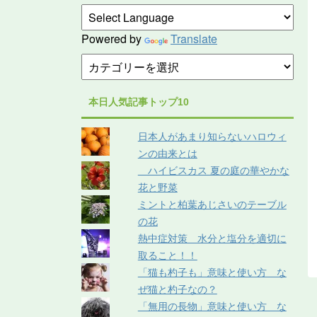
Powered by
Translate
本日人気記事トップ10
日本人があまり知らないハロウィ
ンの由来とは
ハイビスカス 夏の庭の華やかな
花と野菜
ミントと柏葉あじさいのテーブル
の花
熱中症対策 水分と塩分を適切に
取ること！！
「猫も杓子も」意味と使い方 な
ぜ猫と杓子なの？
「無用の長物」意味と使い方 な