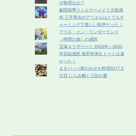
ぜ無用なの？
劇団四季リトルマーメイド大阪感
想 三平果歩のアリエルはとてもチ
ャーミングで美しい歌声だった！
アリス・イン・ワンダーランド
（時間の旅）の感想
宝塚エリザベート 2002年～2003
年花組感想 春野寿美礼トートは凄
かった！
まきバッパ家のおせち料理2017 2
日目 にらみ鯛と三段お重