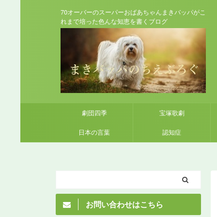
70オーバーのスーパーおばあちゃんまきバッパがこ
れまで培った色んな知恵を書くブログ
劇団四季
宝塚歌劇
日本の言葉
認知症
お問い合わせはこちら