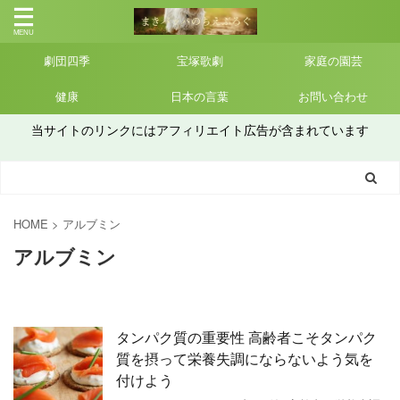
劇団四季
宝塚歌劇
家庭の園芸
健康
日本の言葉
お問い合わせ
当サイトのリンクにはアフィリエイト広告が含まれています
HOME
>
アルブミン
アルブミン
タンパク質の重要性 高齢者こそタンパク
質を摂って栄養失調にならないよう気を
付けよう