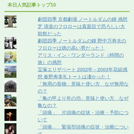
本日人気記事トップ10
劇団四季 京都劇場 ノートルダムの鐘 感想
芝 清道のフロローは真面目で恐ろしい大
助祭だった
劇団四季 ノートルダムの鐘 野中万寿夫の
フロローは徳の高い男だった！
アリス・イン・ワンダーランド（時間の
旅）の感想
宝塚エリザベート 2002年～2003年花組感
想 春野寿美礼トートは凄かった！
「無用の長物」意味と使い方 なぜ無用な
の？
「亀の甲より年の功」意味と使い方 なぜ
亀なの？
「頭痛」 片頭痛の症状・治療・予防につ
いて
「頭痛」 緊張型頭痛の症状・治療につい
て