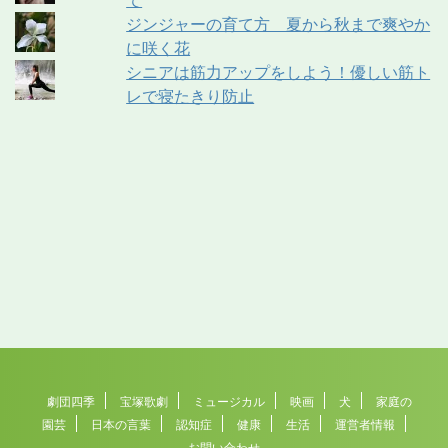
ジンジャーの育て方 夏から秋まで爽やか
に咲く花
シニアは筋力アップをしよう！優しい筋ト
レで寝たきり防止
劇団四季
宝塚歌劇
ミュージカル
映画
犬
家庭の
園芸
日本の言葉
認知症
健康
生活
運営者情報
お問い合わせ