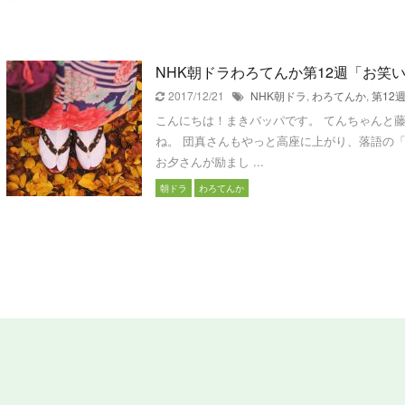
NHK朝ドラわろてんか第12週「お笑
2017/12/21
NHK朝ドラ
,
わろてんか
,
第12
こんにちは！まきバッパです。 てんちゃんと
ね。 団真さんもやっと高座に上がり、落語の
お夕さんが励まし ...
朝ドラ
わろてんか