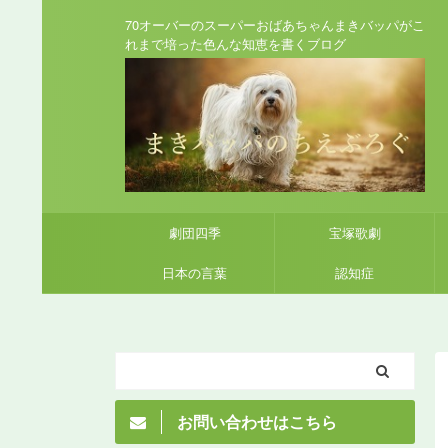
70オーバーのスーパーおばあちゃんまきバッパがこ
れまで培った色んな知恵を書くブログ
劇団四季
宝塚歌劇
日本の言葉
認知症
お問い合わせはこちら