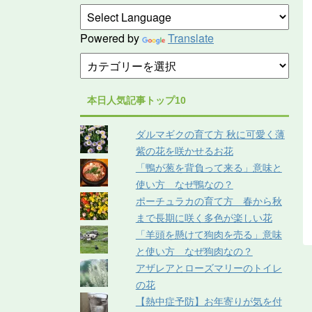
Powered by
Translate
本日人気記事トップ10
ダルマギクの育て方 秋に可愛く薄
紫の花を咲かせるお花
「鴨が葱を背負って来る」意味と
使い方 なぜ鴨なの？
ポーチュラカの育て方 春から秋
まで長期に咲く多色が楽しい花
「羊頭を懸けて狗肉を売る」意味
と使い方 なぜ狗肉なの？
アザレアとローズマリーのトイレ
の花
【熱中症予防】お年寄りが気を付