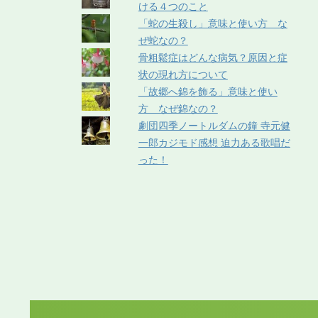
ける４つのこと
「蛇の生殺し」意味と使い方 な
ぜ蛇なの？
骨粗鬆症はどんな病気？原因と症
状の現れ方について
「故郷へ錦を飾る」意味と使い
方 なぜ錦なの？
劇団四季ノートルダムの鐘 寺元健
一郎カジモド感想 迫力ある歌唱だ
った！