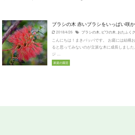
ブラシの木 赤いブラシをいっぱい咲
2018/4/26
ブラシの木
,
ビワの木
,
おたふく
こんにちは！まきバッパです。 お庭には結構
ると思ってみないのが立派な木に成長しました
ジ ...
家庭の園芸