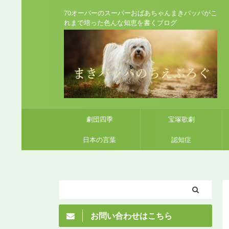
70オーバーのスーパーおばあちゃんまきバッパがこ
れまで培った色んな知恵を書くブログ
劇団四季
宝塚歌劇
日本の言葉
認知症
お問い合わせはこちら