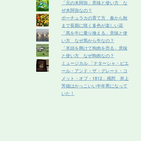
「元の木阿弥」意味と使い方 な
ぜ木阿弥なの？
ポーチュラカの育て方 春から秋
まで長期に咲く多色が楽しい花
「馬を牛に乗り換える」意味と使
い方 なぜ馬から牛なの？
「羊頭を懸けて狗肉を売る」意味
と使い方 なぜ狗肉なの？
ミュージカル 「ナターシャ・ピエ
ール・アンド・ザ・グレート・コ
メット・オブ・1812」感想 井上
芳雄はかっこいい中年男になって
いた！