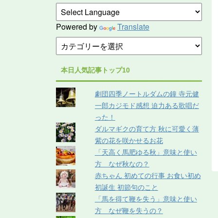
Powered by
Translate
本日人気記事トップ10
劇団四季ノートルダムの鐘 寺元健
一郎カジモド感想 迫力ある歌唱だ
った！
ダルマギクの育て方 秋に可愛く薄
紫の花を咲かせるお花
「天高く馬肥ゆる秋」意味と使い
方 なぜ秋なの？
赤ちゃん 初めての行事 お食い初め
初誕生 初節句のこと
「馬を得て鞭を失う」意味と使い
方 なぜ鞭を失うの？