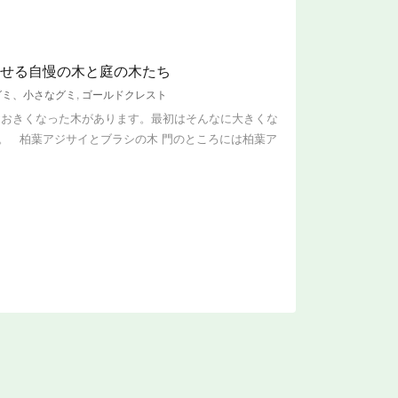
かせる自慢の木と庭の木たち
グミ、小さなグミ
,
ゴールドクレスト
おおきくなった木があります。最初はそんなに大きくな
。 柏葉アジサイとブラシの木 門のところには柏葉ア