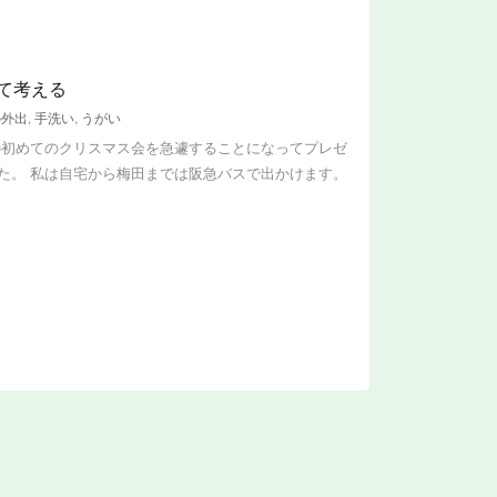
て考える
の外出
,
手洗い
,
うがい
の初めてのクリスマス会を急遽することになってプレゼ
た。 私は自宅から梅田までは阪急バスで出かけます。