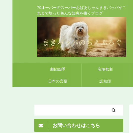
70オーバーのスーパーおばあちゃんまきバッパがこ
れまで培った色んな知恵を書くブログ
劇団四季
宝塚歌劇
日本の言葉
認知症
お問い合わせはこちら