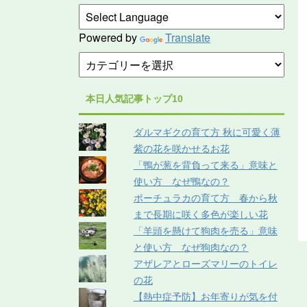
Powered by
Translate
本日人気記事トップ10
ダルマギクの育て方 秋に可愛く薄
紫の花を咲かせるお花
「鴨が葱を背負って来る」意味と
使い方 なぜ鴨なの？
ポーチュラカの育て方 春から秋
まで長期に咲く多色が楽しい花
「羊頭を懸けて狗肉を売る」意味
と使い方 なぜ狗肉なの？
アザレアとローズマリーのトイレ
の花
【熱中症予防】お年寄りが気を付