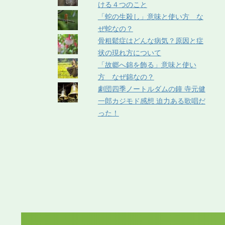
ける４つのこと
「蛇の生殺し」意味と使い方 な
ぜ蛇なの？
骨粗鬆症はどんな病気？原因と症
状の現れ方について
「故郷へ錦を飾る」意味と使い
方 なぜ錦なの？
劇団四季ノートルダムの鐘 寺元健
一郎カジモド感想 迫力ある歌唱だ
った！