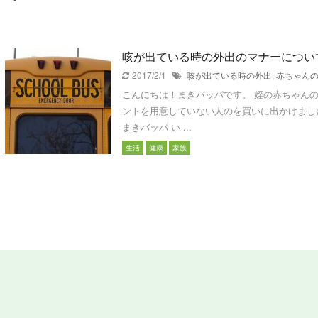
咳が出ている時の外出のマナーについ
2017/2/1
咳が出ている時の外出
,
赤ちゃん
こんにちは！まきバッパです。 姪の赤ちゃん
ントを用意していない人のを買いに出かけまし
まきバッパ い ...
生活
健康
家族