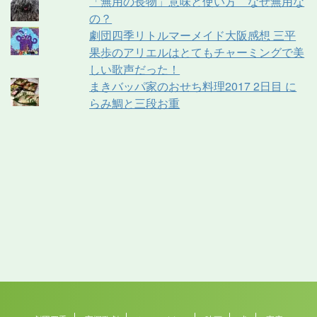
「無用の長物」意味と使い方 なぜ無用な
の？
劇団四季リトルマーメイド大阪感想 三平
果歩のアリエルはとてもチャーミングで美
しい歌声だった！
まきバッパ家のおせち料理2017 2日目 に
らみ鯛と三段お重