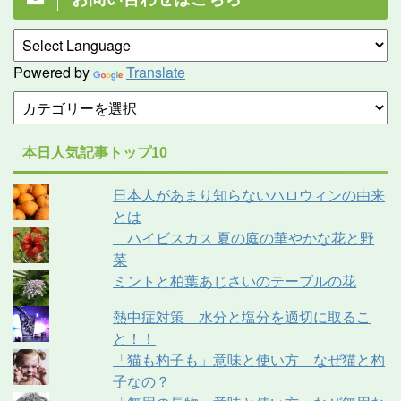
Powered by
Translate
本日人気記事トップ10
日本人があまり知らないハロウィンの由来
とは
ハイビスカス 夏の庭の華やかな花と野
菜
ミントと柏葉あじさいのテーブルの花
熱中症対策 水分と塩分を適切に取るこ
と！！
「猫も杓子も」意味と使い方 なぜ猫と杓
子なの？